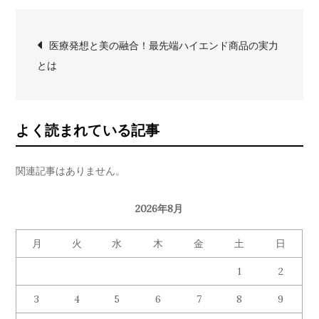
投
医療発想と美の融合！最先端ハイエンド商品の実力
とは
稿
ナ
よく読まれている記事
ビ
関連記事はありません。
ゲ
2026年8月
ー
月
火
水
木
金
土
日
シ
1
2
3
ョ
4
5
6
7
8
9