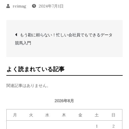
2024年7月1日
投
もう勘に頼らない！忙しい会社員でもできるデータ
競馬入門
稿
ナ
よく読まれている記事
ビ
関連記事はありません。
ゲ
2026年8月
ー
月
火
水
木
金
土
日
シ
1
2