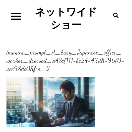
Skip
ネットワイド
to
content
ショー
imagine_prompt_A_busy_Japanese_office_
worker_dressed_a48cf111-bc24-43d8-96f0-
aee98dc05fca_2