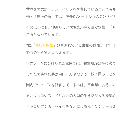
世界最大の魚・ジンベイザメを飼育していることでも
槽・「黒潮の海」では、体長8.7メートルものジンベ
そのほかにも、沖縄らしい太陽光が降り注ぐ水槽・「
ころとなっています。
2位「
鳥羽水族館
」飼育されている生物の種類が日本一多
類もの生き物と出会えます。
12のゾーンに分けられた館内では、観覧順序は特に決
そのため訪れた客は自由に好きなように観て回ること
国内でジュゴンを飼育しているのは、三重県にあるこ
またラッコやスナメリなどの大型の生き物が人気を集
ラッコやアシカ・セイウチなどによる様々なショーも