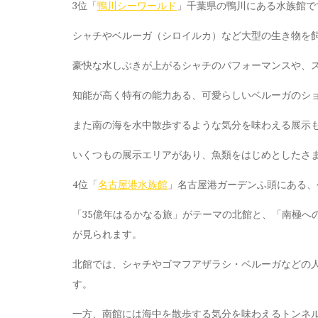
3位「
鴨川シーワールド
」千葉県の鴨川にある水族館で
シャチやベルーガ（シロイルカ）など大型の生き物を
豪快な水しぶきが上がるシャチのパフォーマンスや、
知能が高く特有の能力ある、可愛らしいベルーガのシ
また南の海を水中散歩するような気分を味わえる展示
いくつもの展示エリアがあり、魚類をはじめとしたさ
4位「
名古屋港水族館
」名古屋港ガーデンふ頭にある、
「35億年はるかなる旅」がテーマの北館と、「南極へ
が見られます。
北館では、シャチやゴマフアザラシ・ベルーガなどの
す。
一方、南館には海中を散歩する気分を味わえるトンネ