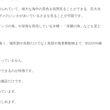
知られていて、雄大な海中の景色を垣間見ることができる、巨大水
イザメのジンタが泳いでいるさまを見ることが可能です。
サンゴの海」や深海を再現している水槽・「深層の海」なども見ど
く、哺乳類や魚類だけでなく鳥類や無脊椎動物まで、約12000種
まっていません。
ができるのが特徴です。
の施設だけです。
めています。
楽しめます。